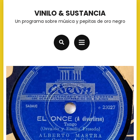
Saltar
VINILO & SUSTANCIA
al
Un programa sobre música y pepitas de oro negro
contenido
(presiona
la
tecla
Intro)