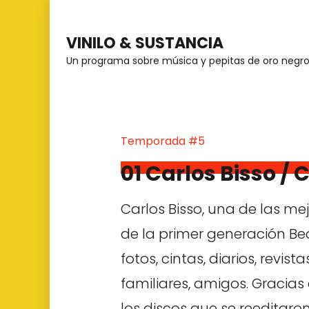
Saltar
al
VINILO & SUSTANCIA
contenido
Un programa sobre música y pepitas de oro negr
(presiona
la
tecla
Temporada #5
Intro)
01 Carlos Bisso / 
Carlos Bisso, una de las me
de la primer generación Bea
fotos, cintas, diarios, revis
familiares, amigos. Gracias
los discos que se reeditaro