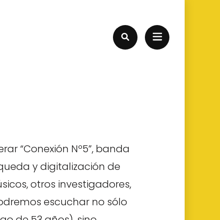
derar “Conexión Nº5”, banda
queda y digitalización de
úsicos, otros investigadores,
 podremos escuchar no sólo
go de 53 años), sino