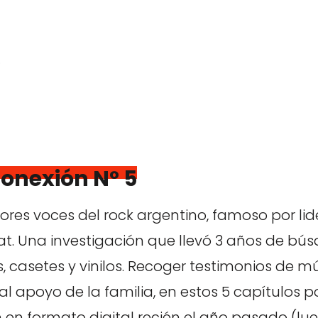
o
Conexión N° 5
jores voces del rock argentino, famoso por li
t. Una investigación que llevó 3 años de bús
tas, casetes y vinilos. Recoger testimonios de m
 al apoyo de la familia, en estos 5 capítulos
n en formato digital recién el año pasado (lue