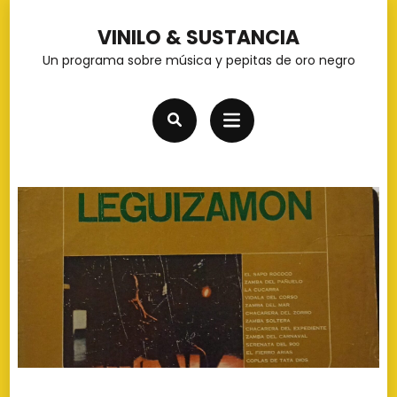
Saltar
VINILO & SUSTANCIA
al
Un programa sobre música y pepitas de oro negro
contenido
(presiona
la
tecla
Intro)