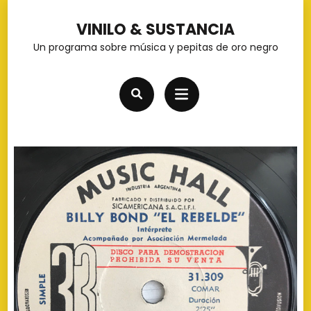
Saltar
VINILO & SUSTANCIA
al
Un programa sobre música y pepitas de oro negro
contenido
(presiona
la
tecla
Intro)