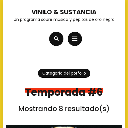
Saltar
VINILO & SUSTANCIA
al
Un programa sobre música y pepitas de oro negro
contenido
(presiona
la
tecla
Intro)
Categoría del porfolio
Temporada #6
Mostrando 8 resultado(s)